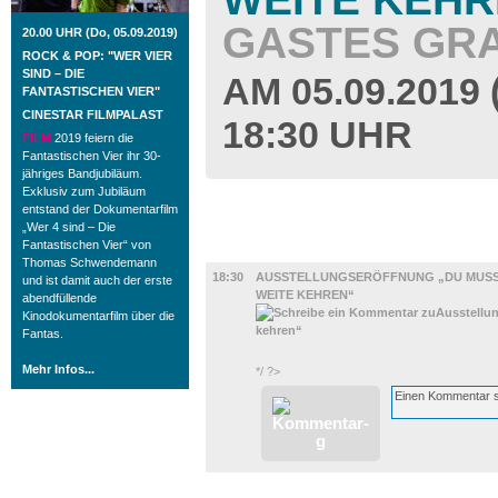
GASTES GRA
20.00 UHR (Do, 05.09.2019)
ROCK & POP: "WER VIER
SIND – DIE
AM 05.09.201
FANTASTISCHEN VIER"
CINESTAR FILMPALAST
18:30 UHR
FILM
2019 feiern die
Fantastischen Vier ihr 30-
jähriges Bandjubiläum.
Exklusiv zum Jubiläum
entstand der Dokumentarfilm
„Wer 4 sind – Die
Fantastischen Vier“ von
UMLAND
Thomas Schwendemann
18:30
AUSSTELLUNGSERÖFFNUNG „DU MUSST
und ist damit auch der erste
WEITE KEHREN“
abendfüllende
Kinodokumentarfilm über die
Fantas.
Mehr Infos...
*/ ?>