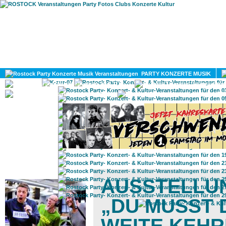
HOME
MAGAZIN
PARTY KONZERTE MUSIK
KULTUR
GAY
DIV
ROSTOCK TAGESTIPP
AUSSTELLU
„DU MUSST 
WEITE KEH