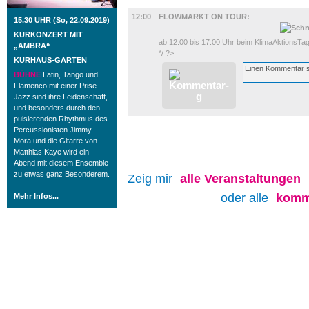
DIVERSES
12:00
FLOWMARKT ON TOUR:
15.30 UHR (So, 22.09.2019)
KURKONZERT MIT
ab 12.00 bis 17.00 Uhr beim KlimaAktionsTag
„AMBRA“
*/ ?>
KURHAUS-GARTEN
BÜHNE
Latin, Tango und
Flamenco mit einer Prise
Jazz sind ihre Leidenschaft,
und besonders durch den
pulsierenden Rhythmus des
Percussionisten Jimmy
Mora und die Gitarre von
Matthias Kaye wird ein
Abend mit diesem Ensemble
zu etwas ganz Besonderem.
Zeig mir
alle
Veranstaltungen
oder alle
komm
Mehr Infos...