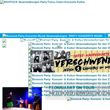
HOME
MAGAZIN
PARTY KONZERTE MUSIK
KULTUR
GAY
DIV
ROSTOCK TAGESTIPP
FLOWMARKT ON TOUR:
@ LAN
AM 22.09.2019 (SONNTAG) UM 12:0