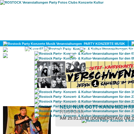
HOME
MAGAZIN
PARTY KONZERTE MUSIK
KULTUR
GAY
DIV
ROSTOCK TAGESTIPP
NEU! NUR GOTT KANN MICH R
ROSTOCK
AM 25.01.2018 (DONNERSTAG) UM 2