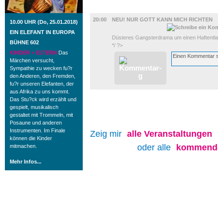
FILM
20:00
NEU! NUR GOTT KANN MICH RICHTEN
10.00 UHR (Do, 25.01.2018)
EIN ELEFANT IN EUROPA
Düsteres Gangsterdrama um einen Haftentlas
BÜHNE 602
*/ ?>
KINDER + ELTERN
Das
Märchen versucht,
Sympathie zu wecken fu?r
den Anderen, den Fremden,
fu?r unseren Elefanten, der
aus Afrika zu uns kommt.
Das Stu?ck wird erzählt und
gespielt, musikalisch
gestaltet mit Trommeln, mit
Posaune und anderen
Instrumenten. Im Finale
Zeig mir
alle
Veranstaltungen
können die Kinder
oder alle
kommende
mitmachen.
Mehr Infos...