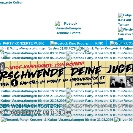
HOME
MAGAZIN
TERMINE
ADRESSEN
KONTA
PARTY KONZERTE MUSIK
KINO
LITERATUR
UMLAND
 DER WEIHNACHTSSTERN
@ CINESTAR FILMPALAST R
.2017 (DONNERSTAG) UM 11:40 UHR