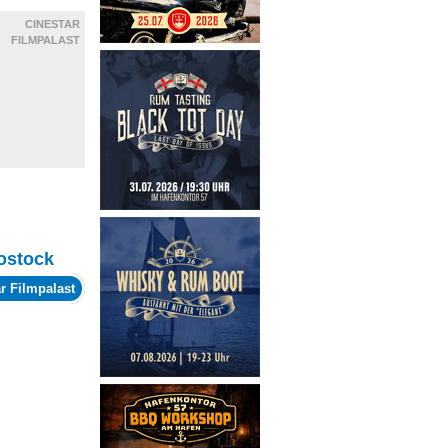
CINESTAR
FILMPALAST
ostock
r Filmpalast