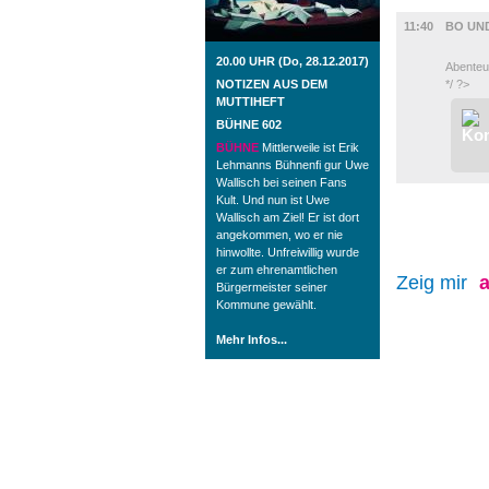
FILM
11:40
BO UN
20.00 UHR (Do, 28.12.2017)
Abenteu
NOTIZEN AUS DEM
*/ ?>
MUTTIHEFT
BÜHNE 602
BÜHNE
Mittlerweile ist Erik
Lehmanns Bühnenfi gur Uwe
Wallisch bei seinen Fans
Kult. Und nun ist Uwe
Wallisch am Ziel! Er ist dort
angekommen, wo er nie
hinwollte. Unfreiwillig wurde
er zum ehrenamtlichen
Zeig mir
a
Bürgermeister seiner
Kommune gewählt.
Mehr Infos...