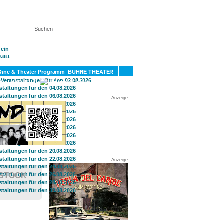
KT
BÜHNE THEATER
SPORT
GAY
Anzeige
Anzeige
OSTOCK