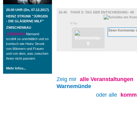
FILM
20.00 UHR (Do, 07.12.2017)
16:45
THOR 3: TAG DER ENTSCHEIDUNG- 4D
HEINZ STRUNK "JÜRGEN
- DIE GLÄSERNE MILF"
*/ ?>
ZWISCHENBAU
LITERATUR
Niemand
erzählt so unerbittlich und so
komisch wie Heinz Strunk
von Männern und Frauen
und von dem, was zwischen
ihnen nicht passiert.
Mehr Infos...
Zeig mir
alle
Veranstaltungen
Warnemünde
oder alle
komme