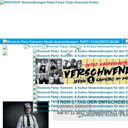
HOME
MAGAZIN
PARTY KONZERTE MUSIK
KULTUR
GAY
DIV
ROSTOCK TAGESTIPP
THOR 3: TAG DER ENTSCHEID
WARNEMÜNDE
AM 07.12.2017 (DONNERSTAG) UM 1