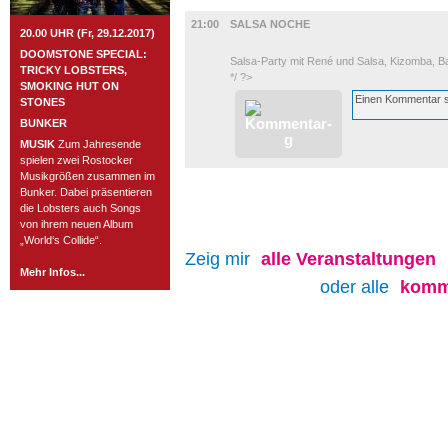
MUSIK
21:00
SALSA NOCHE
20.00 UHR (Fr, 29.12.2017)
DOOMSTONE SPECIAL:
Salsa-Party mit René und Salsa, Kizomba, 
TRICKY LOBSTERS,
*/ ?>
SMOKING HUT ON
STONES
BUNKER
MUSIK
Zum Jahresende
spielen zwei Rostocker
Musikgrößen zusammen im
Bunker. Dabei präsentieren
die Lobsters auch Songs
von ihrem neuen Album
„World‘s Collide“.
Zeig mir
alle
Veranstaltungen
Mehr Infos...
oder alle
komm