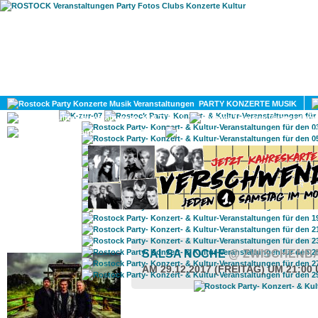
HOME
MAGAZIN
PARTY KONZERTE MUSIK
KULTUR
GAY
DIV
ROSTOCK TAGESTIPP
SALSA NOCHE
@ ZWISCHENB
AM 29.12.2017 (FREITAG) UM 21:00