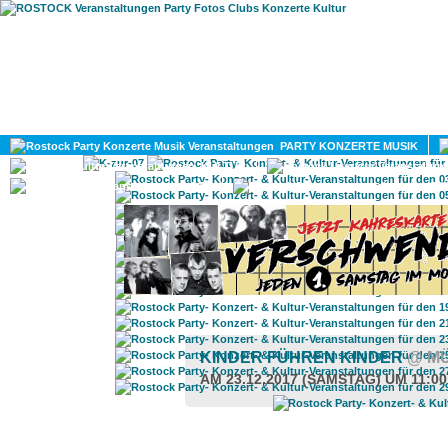
HOME
MAGAZIN
PARTY KONZERTE MUSIK
KULTUR
GAY
DIV
KINDER FÜHREN KINDER
@ M
AM 23.12.2017 (SAMSTAG) UM 11:0