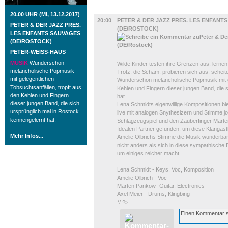
MUSIK
20.00 UHR (Mi, 13.12.2017)
20:00
PETER & DER JAZZ PRES. LES ENFANT
PETER & DER JAZZ PRES.
(DE/ROSTOCK)
LES ENFANTS SAUVAGES
(DE/ROSTOCK)
PETER-WEISS-HAUS
MUSIK
Wunderschön
Wilde Kinder testen ihre Grenzen aus, lerne
melancholische Popmusik
Trotz, die Scham, probieren sich aus, scheit
mit gelegentlichen
Wunderschön melancholische Popmusik mit ge
Tobsuchtsanfällen, tropft aus
Kehlen und Fingern dieser jungen Band, die 
den Kehlen und Fingern
hat.
dieser jungen Band, die sich
Lena Schmidts eigenwillige Kompositionen biet
ursprünglich mal in Rostock
live mit analogen Snythesizern und Stimme jon
kennengelernt hat.
Schlagzeugspiel und den Zauberfinger Marten
Idealen Partner gefunden, um diese Klangäst
Mehr Infos...
Amelie Olbrichs Stimme die Musik wunderbar 
nicht anders als sich in diese sympathische 
um einiges reicher macht.
Lena Schmidt - Keys, Voc, Komposition
Amelie Olbrich - Voc
Marten Pankow -Guitar, Electronics
Axel Meier - Drums, Klingbing
*/ ?>