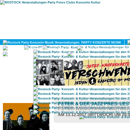
HOME
MAGAZIN
PARTY KONZERTE MUSIK
KULTUR
GAY
DIV
ROSTOCK TAGESTIPP
PETER & DER JAZZ PRES. LE
PETER-WEISS-HAUS ROSTOC
AM 13.12.2017 (MITTWOCH) UM 20: