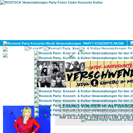
HOME
MAGAZIN
PARTY KONZERTE MUSIK
KULTUR
GAY
DIV
ROSTOCK TAGESTIPP
LESUNG VOLKER H. ALTWASS
THEATER DES FRIEDENS ROS
AM 15.12.2017 (FREITAG) UM 18:00