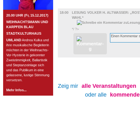
LITERATUR
18:00
LESUNG VOLKER H. ALTWASSER: „ROS
20.00 UHR (Fr, 15.12.2017)
WAHL“
WEIHNACHTSMANN UND
KARPFEN BLAU
*/ ?>
STADTKULTURHAUS
UMLAND
Andrea Kulka und
ihre musikalische Begleiterin
möchten in der Weihnachts-
Vor-Hysterie in gekonnter
Zweistimmigkeit, Ballartistik
und Steptanzeinlage sich
und das Publikum in eine
gelassene, lustige Stimmung
versetzen.
Zeig mir
alle
Veranstaltungen
Mehr Infos...
oder alle
kommenden