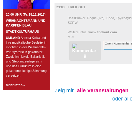
MUSIK
23:00
FRIEK OUT
20.00 UHR (Fr, 15.12.2017)
BassBunker: Reque (live), Cado, Epylepsylon,
WEIHNACHTSMANN UND
SCRW
KARPFEN BLAU
STADTKULTURHAUS
Weitere Infos:
www.friekout.com
*/ ?>
UMLAND
Andrea Kulka und
ihre musikalische Begleiterin
möchten in der Weihnachts-
Vor-Hysterie in gekonnter
Zweistimmigkeit, Ballartistik
und Steptanzeinlage sich
und das Publikum in eine
gelassene, lustige Stimmung
versetzen.
Mehr Infos...
Zeig mir
alle
Veranstaltungen
oder all