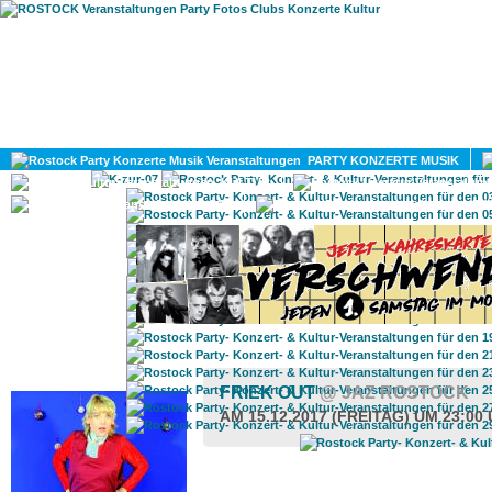
HOME
MAGAZIN
PARTY KONZERTE MUSIK
KULTUR
GAY
DIV
ROSTOCK TAGESTIPP
FRIEK OUT
@ JAZ ROSTOCK
AM 15.12.2017 (FREITAG) UM 23:00