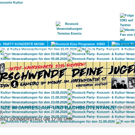
HOME
MAGAZIN
TERMINE
ADRESSEN
KONTA
PARTY KONZERTE MUSIK
KINO
LITERATUR
UMLAND
ÄNZE IM JAHRESLAUF UND BACHBLÜTENTÄNZE
@ DIE 
K
.2017 (DONNERSTAG) UM 17:00 UHR