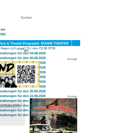
KT
BÜHNE THEATER
SPORT
GAY
Anzeige
Anzeige
BEGINEN