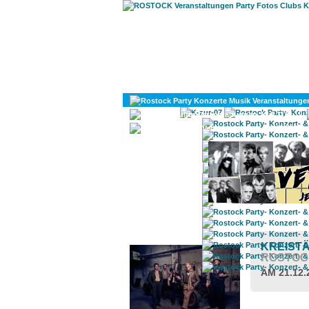
KULTUR
DIVERSES
ROSTOCK TAGESTIPP
KREIST
ROSTOC
AM 21.12