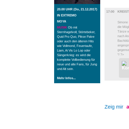
MUSIK
20.00 UHR (Do, 21.12.2017)
17:00
KREIS
IN EXTREMO
MOYA
Simone L
die Mögl
MUSIK
Ob mit
Tänze w
Sternhagelvoll, Störtebeker,
nach Ana
Quid Pro Quo, Pikse Palve
Bachblü
oder auch den älteren Hits
angespr
wie Vollmond, Feuertaufe,
gegensei
Liam, Ai Vis Lo Lop oder
*/ ?>
Sängerkrieg: es wird die
komplette Vollbedienung für
neue und alte Fans, für Jung
und Alt sein.
Mehr Infos...
Zeig mir
a