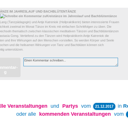
TÄNZE IM JAHRESLAUF UND BACHBLÜTENTÄNZE
ang (Tanzpädagogin) und Antje Katreniok (Heilpraktikerin) bieten interessierte Frauen
ichkeit zweimal im Monat Tänze im Kreis mit einfachen Schrittfolgen zu üben. Die
echseln thematisch zwischen klassischen meditativen Tänzen und Bachblütentänzen
stasia Geng. Vertiefend zu den Tänzen wird Heilpraktikerin Antje Katreniok die
ten und ihre Wirkungen auf den Menschen vorstellen. So werden Körper und Seele
ochen und die heilsamen Wirkungen von Tanz und Bachblüten können sich
tig unterstützen.
lle
Veranstaltungen
und
Partys
vom
in
R
21.12.2017
oder alle
kommenden Veranstaltungen
vom