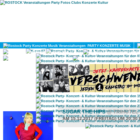
HOME
MAGAZIN
PARTY KONZERTE MUSIK
KULTUR
GAY
DIV
ROSTOCK TAGESTIPP
SUGAR THE HIPS
@ TRIHOTEL
AM 15.12.2017 (FREITAG) UM 20:30