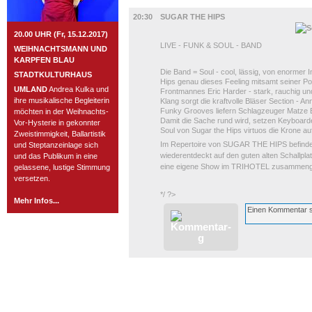
MUSIK
20:30
SUGAR THE HIPS
20.00 UHR (Fr, 15.12.2017)
LIVE - FUNK & SOUL - BAND
WEIHNACHTSMANN UND
KARPFEN BLAU
Die Band = Soul - cool, lässig, von enormer In
STADTKULTURHAUS
Hips genau dieses Feeling mitsamt seiner Po
UMLAND
Andrea Kulka und
Frontmannes Eric Harder - stark, rauchig und
ihre musikalische Begleiterin
Klang sorgt die kraftvolle Bläser Section - 
Funky Grooves liefern Schlagzeuger Matze B
möchten in der Weihnachts-
Damit die Sache rund wird, setzen Keyboarde
Vor-Hysterie in gekonnter
Soul von Sugar the Hips virtuos die Krone auf
Zweistimmigkeit, Ballartistik
Im Repertoire von SUGAR THE HIPS befinden
und Steptanzeinlage sich
wiederentdeckt auf den guten alten Schallp
und das Publikum in eine
eine eigene Show im TRIHOTEL zusammenge
gelassene, lustige Stimmung
versetzen.
*/ ?>
Mehr Infos...