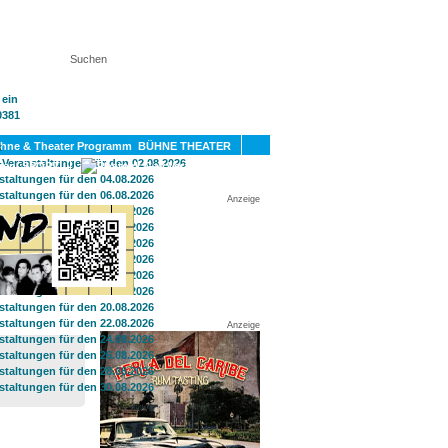
KT
BÜHNE THEATER
SPORT
GAY
Anzeige
Anzeige