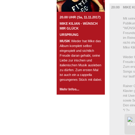
MUSIK
20:00
MIKE K
20.00 UHR (Sa, 11.11.2017)
Mit sei
Publiku
MIKE KILIAN - WÜNSCH
"WÜNSCH
MIR GLÜCK
Freunds
URSPRUNG
im Reine
MUSIK
Wieder hat Mike das
nicht o
Album komplett selbst
Mike Kil
eingespielt und sichtlich
Freude daran gehabt, seine
Wieder h
Liebe zur irischen und
Freude d
italienischen Musik ausleben
Zum ers
zu dürfen. Zum ersten Mal
Songs s
ist auch ein a cappella
nur laut
gesungenes Stück mit dabei.
Rainer O
Mehr Infos...
Klavier
mit Uwe
sowie S
Den ein
*/ ?>