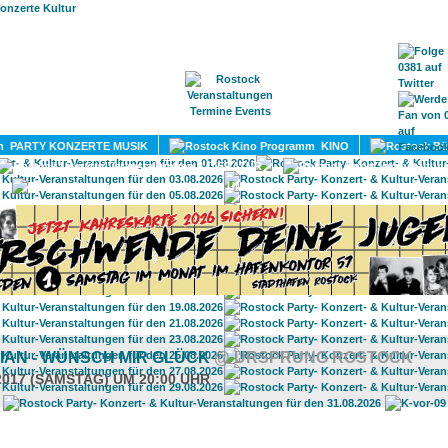
HOME
MAGAZIN
TERMINE
ADRESSEN
KONTA
PARTY KONZERTE MUSIK
KINO
LITERATUR
UMLAND
LIAN - WÜNSCH MIR GLÜCK
@ URSPRUNG ROSTOCK
2017 (SAMSTAG) UM 20:00 UHR