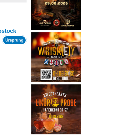
ostock
m
Ursprung