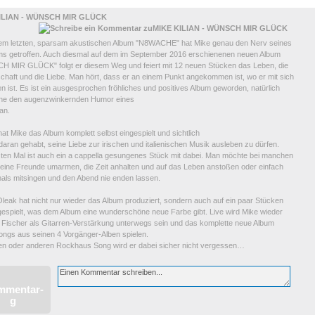
ILIAN - WÜNSCH MIR GLÜCK
nem letzten, sparsam akustischen Album "N8WACHE" hat Mike genau den Nerv seines
ms getroffen. Auch diesmal auf dem im September 2016 erschienenen neuen Album
 MIR GLÜCK" folgt er diesem Weg und feiert mit 12 neuen Stücken das Leben, die
chaft und die Liebe. Man hört, dass er an einem Punkt angekommen ist, wo er mit sich
n ist. Es ist ein ausgesprochen fröhliches und positives Album geworden, natürlich
hne den augenzwinkernden Humor eines
ian.
at Mike das Album komplett selbst eingespielt und sichtlich
aran gehabt, seine Liebe zur irischen und italienischen Musik ausleben zu dürfen.
ten Mal ist auch ein a cappella gesungenes Stück mit dabei. Man möchte bei manchen
eine Freunde umarmen, die Zeit anhalten und auf das Leben anstoßen oder einfach
hals mitsingen und den Abend nie enden lassen.
leak hat nicht nur wieder das Album produziert, sondern auch auf ein paar Stücken
 gespielt, was dem Album eine wunderschöne neue Farbe gibt. Live wird Mike wieder
 Fischer als Gitarren-Verstärkung unterwegs sein und das komplette neue Album
ongs aus seinen 4 Vorgänger-Alben spielen.
en oder anderen Rockhaus Song wird er dabei sicher nicht vergessen…