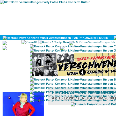
HOME
MAGAZIN
PARTY KONZERTE MUSIK
KULTUR
GAY
DIV
ROSTOCK TAGESTIPP
PIRANHAS - EHC TIMMENDOR
AM 15.12.2017 (FREITAG) UM 20:00