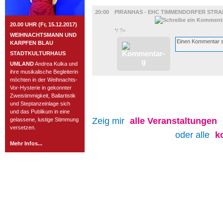
SPORT
20:00
PIRANHAS - EHC TIMMENDORFER STR
20.00 UHR (Fr, 15.12.2017)
*/ ?>
WEIHNACHTSMANN UND
KARPFEN BLAU
STADTKULTURHAUS
UMLAND
Andrea Kulka und
ihre musikalische Begleiterin
möchten in der Weihnachts-
Vor-Hysterie in gekonnter
Zweistimmigkeit, Ballartistik
und Steptanzeinlage sich
und das Publikum in eine
Zeig mir
alle
Veranstaltungen
gelassene, lustige Stimmung
versetzen.
oder alle
k
Mehr Infos...