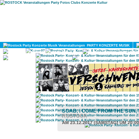
HOME
MAGAZIN
PARTY KONZERTE MUSIK
KULTUR
GAY
DIV
SOAB, I COME FROM THE SUN
ROSTOCK
AM 23.12.2017 (SAMSTAG) UM 20:0