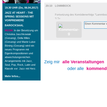
FILM
20:10
LOMMBOCK
19.30 UHR (Do, 06.04.2017)
JAZZ AT HEART - THE
Fortsetzung des Komödienerfolgs "Lammboc
SPRING SESSIONS MIT
*/ ?>
VORPREMIERE
BAROCKSAAL
MUSIK
In der Besetzung um
Christina Jaschkowiak
(Gesang), Della Miles
(Gesang) und Marie-Luise
Böning (Gesang) wird ein
neues Programm mit
Eigenkompositionen und
abwechslungsreichen
Arrangements mit Jazz,
Zeig mir
alle
Veranstaltungen
Soul, Pop, Rock, Latin und
oder alle
kommende
Klassik vor: Jazz mit Herz.
Mehr Infos...