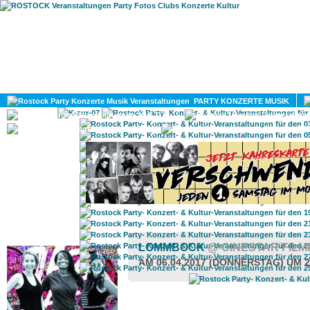
HOME
MAGAZIN
PARTY KONZERTE MUSIK
KULTUR
GAY
DIV
ROSTOCK TAGESTIPP
LOMMBOCK
@ CINESTAR FIL
AM 06.04.2017 (DONNERSTAG) UM 2