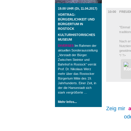
AUSSTEL
19.00 UHR (Di, 11.04.2017)
10:00
FREUD
VORTRAG:
BÜRGERLICHKEIT UND
BÜRGERTUM IN
"Einmal
ROSTOCK
traditio
KULTURHISTORISCHES
MUSEUM
Nach erf
DIVERSES
Im Rahmen der
Nutztie
aktuellen Sonderausstellung
gewidme
„Vorstadt der Bürger.
*/ ?>
Zwischen Steintor und
Bahnhof in Rostock“ verrät
Prof. Dr. Nikolaus Werz
mehr über das Rostocker
Bürgertum Mitte des 19.
Jahrhunderts. Einer Zeit, in
der die Hansestadt sich
stark vergrößerte …
Mehr Infos...
Zeig mir
a
od