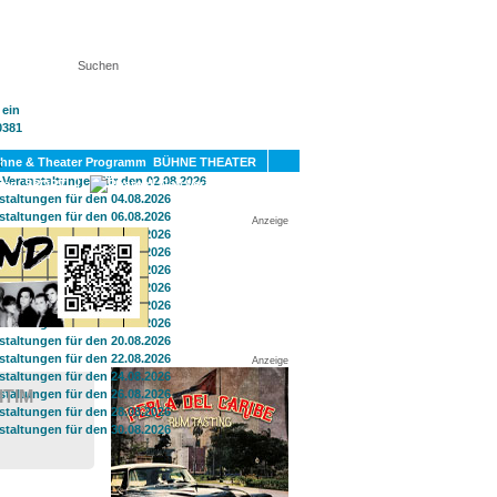
KT
BÜHNE THEATER
SPORT
GAY
Anzeige
Anzeige
ITIM