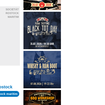
SOCIETÄT
ROSTOCK
MARITIM
ostock
tock maritim