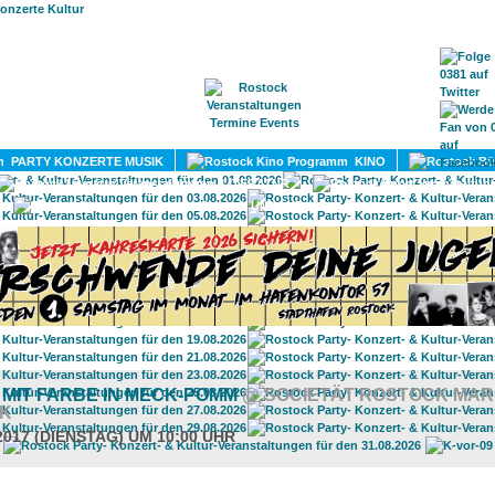
HOME
MAGAZIN
TERMINE
ADRESSEN
KONTA
PARTY KONZERTE MUSIK
KINO
LITERATUR
UMLAND
MIT FARBE IN MECK-POMM
@ SOCIETÄT ROSTOCK MAR
K
2017 (DIENSTAG) UM 10:00 UHR