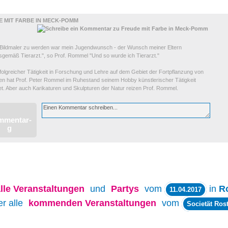
LUNGEN
E MIT FARBE IN MECK-POMM
 Bildmaler zu werden war mein Jugendwunsch - der Wunsch meiner Eltern
nsgemäß Tierarzt.", so Prof. Rommel "Und so wurde ich Tierarzt."
olgreicher Tätigkeit in Forschung und Lehre auf dem Gebiet der Fortpflanzung von
ren hat Prof. Peter Rommel im Ruhestand seinem Hobby künstlerischer Tätigkeit
t. Aber auch Karikaturen und Skulpturen der Natur reizen Prof. Rommel.
lle
Veranstaltungen
und
Partys
vom
in
R
11.04.2017
er alle
kommenden Veranstaltungen
vom
Societät Ros