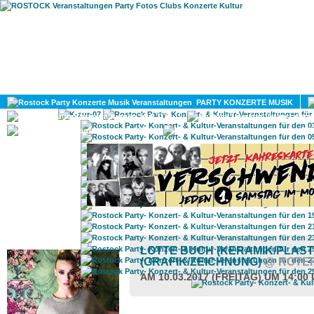
HOME
MAGAZIN
PARTY KONZERTE MUSIK
KULTUR
GAY
DIV
ROSTOCK TAGESTIPP
LOTTE BUCH (KERAMIK/PLAST
(GRAFIK/ZEICHNUNG)
@ ROTE
AM 10.03.2017 (FREITAG) UM 14:00