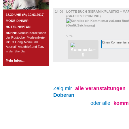
AUSSTELLUNGEN
14:00
LOTTE BUCH (KERAMIK/PLASTIK) – MA
18.30 UHR (Fr, 10.03.2017)
(GRAFIK/ZEICHNUNG)
MODE-DINNER
HOTEL NEPTUN
BÜHNE
Aktuelle Kollektionen
*/ ?>
der Rostocker Modeanbieter
inkl. 3-Gang-Menü und
Aperetif. Anschließend Tanz
in der Sky Bar.
Mehr Infos...
Zeig mir
alle
Veranstaltungen
Doberan
oder alle
komme