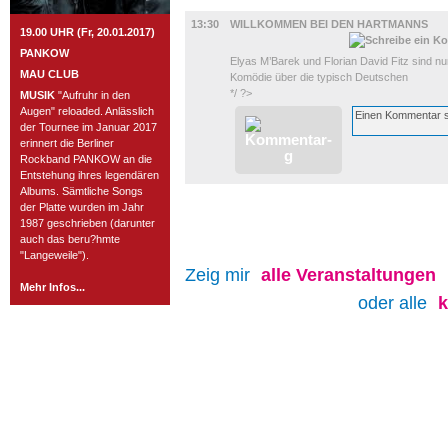
FILM
13:30
WILLKOMMEN BEI DEN HARTMANNS
19.00 UHR (Fr, 20.01.2017)
PANKOW
Elyas M’Barek und Florian David Fitz sind nu
MAU CLUB
Komödie über die typisch Deutschen
*/ ?>
MUSIK
"Aufruhr in den
Augen" reloaded. Anlässlich
der Tournee im Januar 2017
erinnert die Berliner
Rockband PANKOW an die
Entstehung ihres legendären
Albums. Sämtliche Songs
der Platte wurden im Jahr
1987 geschrieben (darunter
auch das beru?hmte
"Langeweile").
Zeig mir
alle
Veranstaltungen
Mehr Infos...
oder alle