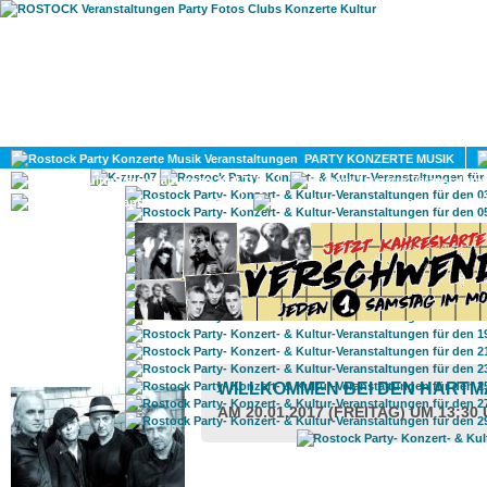
HOME
MAGAZIN
PARTY KONZERTE MUSIK
KULTUR
GAY
DIV
ROSTOCK TAGESTIPP
WILLKOMMEN BEI DEN HART
AM 20.01.2017 (FREITAG) UM 13:30