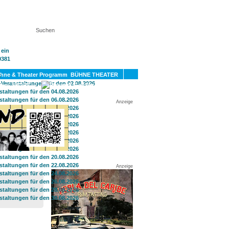
KT
BÜHNE THEATER
SPORT
GAY
Anzeige
Anzeige