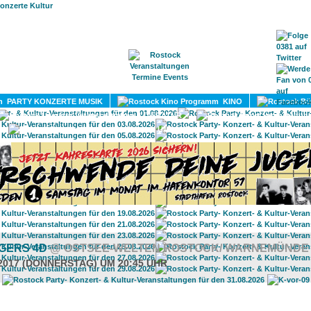
HOME
MAGAZIN
TERMINE
ADRESSEN
KONTA
PARTY KONZERTE MUSIK
KINO
LITERATUR
UMLAND
GERS 4D
@ OSTSEE-WELTEN ROSTOCK/ WARNEMÜNDE
.2017 (DONNERSTAG) UM 20:45 UHR