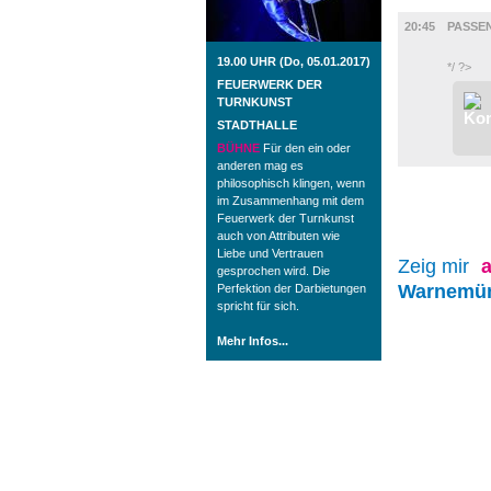
FILM
20:45
PASSE
19.00 UHR (Do, 05.01.2017)
*/ ?>
FEUERWERK DER
TURNKUNST
STADTHALLE
BÜHNE
Für den ein oder
anderen mag es
philosophisch klingen, wenn
im Zusammenhang mit dem
Feuerwerk der Turnkunst
auch von Attributen wie
Liebe und Vertrauen
Zeig mir
a
gesprochen wird. Die
Warnemü
Perfektion der Darbietungen
spricht für sich.
Mehr Infos...