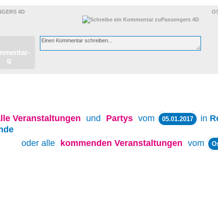
NGERS 4D
O
lle
Veranstaltungen
und
Partys
vom
in
R
05.01.2017
nde
oder alle
kommenden Veranstaltungen
vom
O