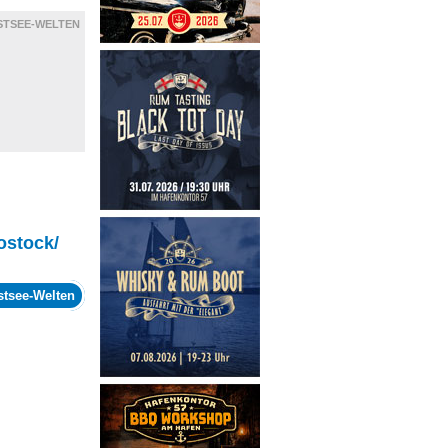
STSEE-WELTEN
ostock/
stsee-Welten