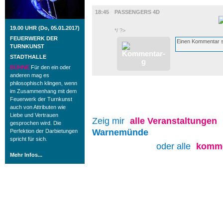
FILM
18:45
PASSENGERS 4D
19.00 UHR (Do, 05.01.2017)
*/ ?>
FEUERWERK DER
TURNKUNST
STADTHALLE
BÜHNE
Für den ein oder
anderen mag es
philosophisch klingen, wenn
im Zusammenhang mit dem
Feuerwerk der Turnkunst
auch von Attributen wie
Liebe und Vertrauen
Zeig mir
alle
Veranstaltungen
gesprochen wird. Die
Warnemünde
Perfektion der Darbietungen
spricht für sich.
oder alle
komme
Mehr Infos...