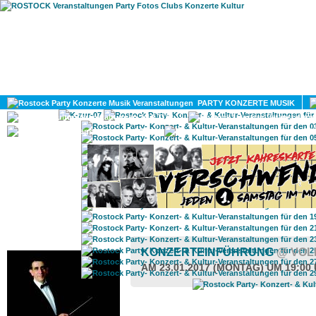
HOME
MAGAZIN
PARTY KONZERTE MUSIK
KULTUR
GAY
DIV
ROSTOCK TAGESTIPP
KONZERTEINFÜHRUNG
@ VOL
AM 23.01.2017 (MONTAG) UM 19:00