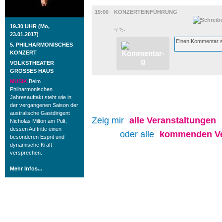
MUSIK
19:00
KONZERTEINFÜHRUNG
19.30 UHR (Mo,
*/ ?>
23.01.2017)
5. PHILHARMONISCHES
KONZERT
VOLKSTHEATER
GROSSES HAUS
MUSIK
Beim
Philharmonischen
Jahresauftakt steht wie in
der vergangenen Saison der
australische Gastdirigent
Zeig mir
alle
Veranstaltungen
Nicholas Milton am Pult,
dessen Auftritte einen
oder alle
kommenden Ve
besonderen Esprit und
dynamische Kraft
versprechen.
Mehr Infos...