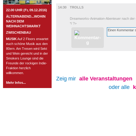
FILM
14:30
TROLLS
22.00 UHR (Fr, 09.12.2016)
ÄLTERNABEND...WOHIN
Dreamworks-Animation-Abenteuer nach der 
NACH DEM
*/ ?>
WEIHNACHTSMARKT
ZWISCHENBAU
MUSIK
Auf 2 Floors erwartet
euch schöne Musik aus den
80ern. Am Tresen wird Sekt
und Wein gereicht und in der
Smokers Lounge sind die
Freunde der rockigen Indie-
Fraktion herzlich
willkommen.
Zeig mir
alle
Veranstaltungen
Mehr Infos...
oder alle