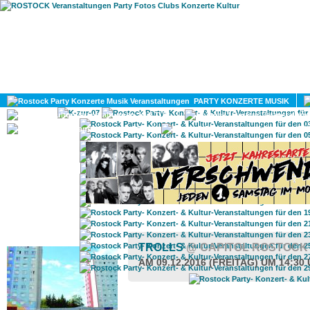
HOME
MAGAZIN
PARTY KONZERTE MUSIK
KULTUR
GAY
DIV
ROSTOCK TAGESTIPP
TROLLS
@ CAPITOL ROSTOCK
AM 09.12.2016 (FREITAG) UM 14:30