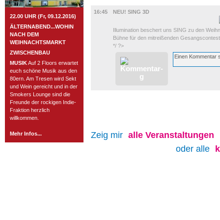
FILM
16:45
NEU! SING 3D
22.00 UHR (Fr, 09.12.2016)
ÄLTERNABEND...WOHIN
Illumination beschert uns SING zu den Weihna
NACH DEM
Bühne für den mitreißenden Gesangscontest
WEIHNACHTSMARKT
*/ ?>
ZWISCHENBAU
MUSIK
Auf 2 Floors erwartet
euch schöne Musik aus den
80ern. Am Tresen wird Sekt
und Wein gereicht und in der
Smokers Lounge sind die
Freunde der rockigen Indie-
Fraktion herzlich
willkommen.
Zeig mir
alle
Veranstaltungen
Mehr Infos...
oder alle