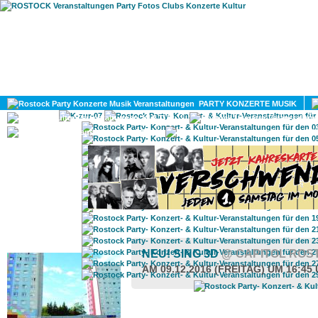
HOME
MAGAZIN
PARTY KONZERTE MUSIK
KULTUR
GAY
DIV
ROSTOCK TAGESTIPP
NEU! SING 3D
@ CAPITOL ROS
AM 09.12.2016 (FREITAG) UM 16:45