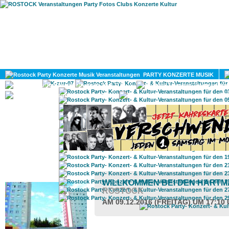
HOME
MAGAZIN
PARTY KONZERTE MUSIK
KULTUR
GAY
DIV
ROSTOCK TAGESTIPP
WILLKOMMEN BEI DEN HART
ROSTOCK
AM 09.12.2016 (FREITAG) UM 17:10