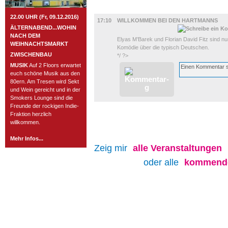
FILM
22.00 UHR (Fr, 09.12.2016)
17:10
WILLKOMMEN BEI DEN HARTMANNS
ÄLTERNABEND...WOHIN
NACH DEM
Elyas M’Barek und Florian David Fitz sind nu
WEIHNACHTSMARKT
Komödie über die typisch Deutschen.
ZWISCHENBAU
*/ ?>
MUSIK
Auf 2 Floors erwartet
euch schöne Musik aus den
80ern. Am Tresen wird Sekt
und Wein gereicht und in der
Smokers Lounge sind die
Freunde der rockigen Indie-
Fraktion herzlich
willkommen.
Mehr Infos...
Zeig mir
alle
Veranstaltungen
oder alle
kommende