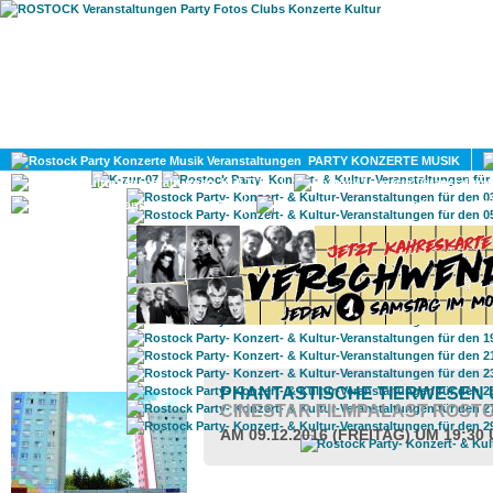
HOME
MAGAZIN
PARTY KONZERTE MUSIK
KULTUR
GAY
DIV
ROSTOCK TAGESTIPP
PHANTASTISCHE TIERWESEN U
CINESTAR FILMPALAST ROST
AM 09.12.2016 (FREITAG) UM 19:30