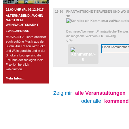
FILM
22.00 UHR (Fr, 09.12.2016)
19:30
PHANTASTISCHE TIERWESEN UND WO SI
ÄLTERNABEND...WOHIN
3D
NACH DEM
WEIHNACHTSMARKT
ZWISCHENBAU
Das neue Abenteuer „Phantastische Tierwesen
die magische Welt von J.K. Rowling.
MUSIK
Auf 2 Floors erwartet
*/ ?>
euch schöne Musik aus den
80ern. Am Tresen wird Sekt
und Wein gereicht und in der
Smokers Lounge sind die
Freunde der rockigen Indie-
Fraktion herzlich
willkommen.
Mehr Infos...
Zeig mir
alle
Veranstaltungen
oder alle
kommende