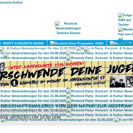
HOME
MAGAZIN
TERMINE
ADRESSEN
KONTA
PARTY KONZERTE MUSIK
KINO
LITERATUR
UMLAND
ANDSCHAFTSMALEREI: VON DER NATUR ZUR ABSTRAK
SCHULE.ROSTOCK. ROSTOCK
.2016 (MONTAG) UM 19:00 UHR