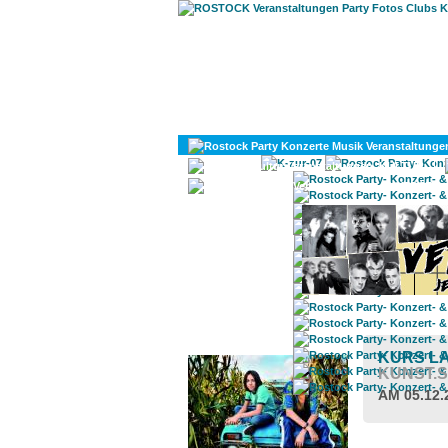
KULTUR
DIVERSES
ROSTOCK TAGESTIPP
KURS L
KUNST.
AM 05.12