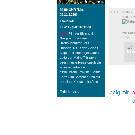
DIVERSES
19.00 UHR (Mo,
19:00
KURS L
05.12.2016)
ABSTR
TSCHICK
LI.WU.@METROPOL
mit Tanj
FILM
Filmvorführung &
*/ ?>
Gespräch mit dem
Drehbuchautor Lars
Hubrich. Als Tschick eines
Tages mit einem geklauten
Lada vor Maiks Tür steht,
beginnt eine Reise durch die
sommerglühende
ostdeutsche Provinz – ohne
Karte und Kompass und mit
nur einer Kassette im Auto.
Mehr Infos...
Zeig mir
a
o