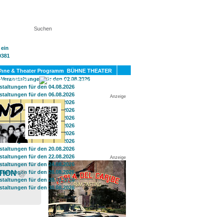
KT
BÜHNE THEATER
SPORT
GAY
Anzeige
Anzeige
TION
@