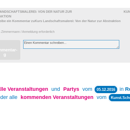
ANDSCHAFTSMALEREI: VON DER NATUR ZUR
KUN
AKTION
a Zimmermann / Anmeldung erforderlich
lle
Veranstaltungen
und
Partys
vom
in
R
05.12.2016
der alle
kommenden Veranstaltungen
vom
Kunst.Sch