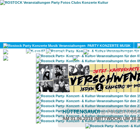
HOME
MAGAZIN
PARTY KONZERTE MUSIK
KULTUR
GAY
DIV
HÜTTENGAUDI
@ PIAZZA ROS
AM 01.06.2016 (MITTWOCH) UM 18: