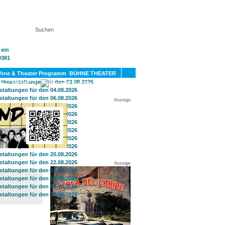
KT
BÜHNE THEATER
SPORT
GAY
Anzeige
Anzeige