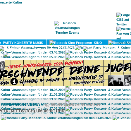
HOME
MAGAZIN
TERMINE
ADRESSEN
KONTA
PARTY KONZERTE MUSIK
KINO
LITERATUR
UMLAND
TAG IM WONNEMAR
@ WONNEMAR WISMAR
.2016 (MITTWOCH) UM 09:00 UHR