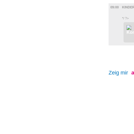
KINDER +
09:00
KINDE
*/ ?>
Zeig mir
a