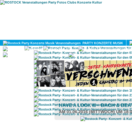
HOME
MAGAZIN
PARTY KONZERTE MUSIK
KULTUR
GAY
DIV
HAVE A LOOK III – BACH & BE
AM 01.06.2016 (MITTWOCH) UM 18: