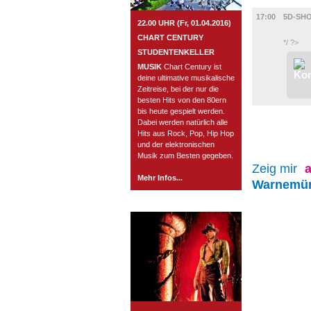
FILM
17:00
5D-SH
22.00 UHR (Fr, 01.04.2016)
CHART CENTURY
*/ ?>
STUDENTENKELLER
MUSIK
Chart Century ist
deine ultimative musikalische
Zeitreise, bei der nur die
besten Hits von den 80ern
bis heute gespielt werden.
Dabei werden natürlich alle
Hits aus Rock, Pop, Hip Hop
und der elektronischen
Musik zum Besten gegeben.
Zeig mir
a
Mehr Infos...
Warnemü
ROSTOCK TAGESTIPP