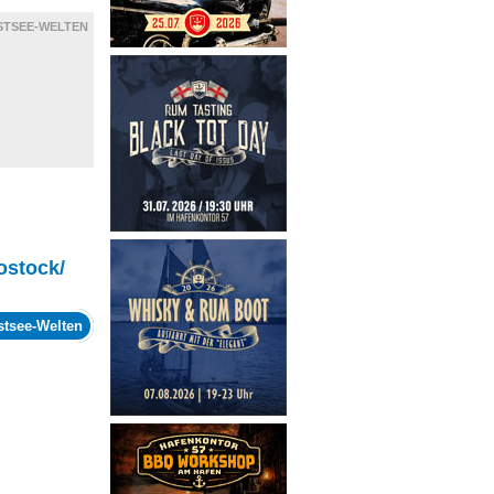
STSEE-WELTEN
ostock/
stsee-Welten