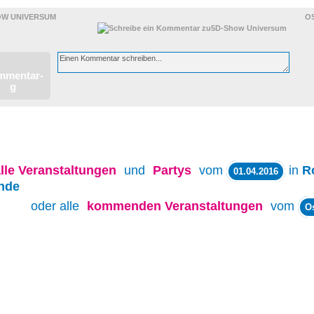
OW UNIVERSUM
O
lle
Veranstaltungen
und
Partys
vom
in
R
01.04.2016
nde
oder alle
kommenden Veranstaltungen
vom
O