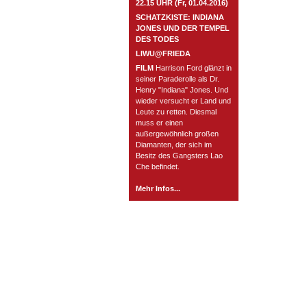
22.15 UHR (Fr, 01.04.2016)
SCHATZKISTE: INDIANA
JONES UND DER TEMPEL
DES TODES
LIWU@FRIEDA
FILM
Harrison Ford glänzt in
seiner Paraderolle als Dr.
Henry "Indiana" Jones. Und
wieder versucht er Land und
Leute zu retten. Diesmal
muss er einen
außergewöhnlich großen
Diamanten, der sich im
Besitz des Gangsters Lao
Che befindet.
Mehr Infos...