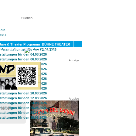
KT
BÜHNE THEATER
SPORT
GAY
Anzeige
Anzeige
ÜNDE