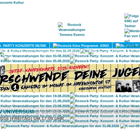
HOME
MAGAZIN
TERMINE
ADRESSEN
KONTA
PARTY KONZERTE MUSIK
KINO
LITERATUR
UMLAND
W UNIVERSUM
@ OSTSEE-WELTEN ROSTOCK/ WARNEM
2016 (FREITAG) UM 17:00 UHR