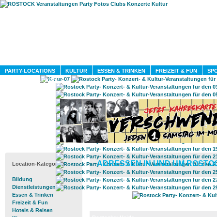
HOME
MAGAZIN
PARTY-LOCATIONS
KULTUR
ESSEN & TRINKEN
FREIZEIT & FUN
SPO
DIENSTLEISTUNGEN
ADRESSEN IN UND UM ROSTO
Location-Kategorien
Bildung
Dienstleistungen
Essen & Trinken
Freizeit & Fun
Hotels & Reisen