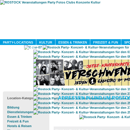
HOME
MAGAZIN
PARTY-LOCATIONS
KULTUR
ESSEN & TRINKEN
FREIZEIT & FUN
SPO
DIENSTLEISTUNGEN
ADRESSEN IN UND UM ROSTO
Location-Kategorien
Bildung
Dienstleistungen
Essen & Trinken
Freizeit & Fun
Hotels & Reisen