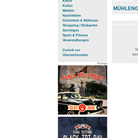
Mühlengeez
Kinos
Kultur
MÜHLEN
Medien
Nachtleben
Schönheit & Wellness
MÜHLENGEEZ 
Shopping / Einkaufen
Sonstiges
Sport & Fitness
Veranstaltungen
M
Zurück zur
dann
Übersichtsseite
Anzeige