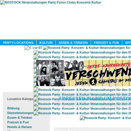
HOME
MAGAZIN
PARTY-LOCATIONS
KULTUR
ESSEN & TRINKEN
FREIZEIT & FUN
SPO
DIENSTLEISTUNGEN
ADRESSEN IN UND UM ROSTO
Location-Kategorien
Bildung
Dienstleistungen
Essen & Trinken
Freizeit & Fun
Hotels & Reisen