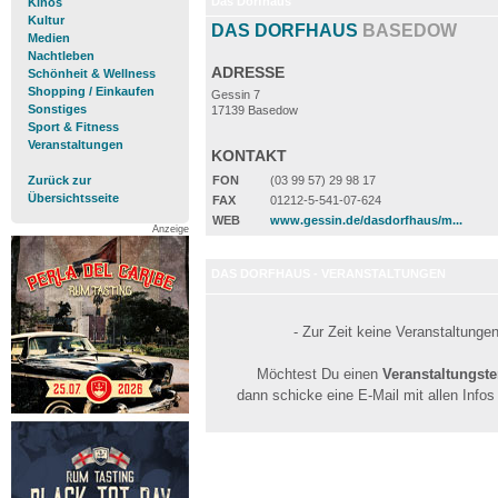
Das Dorfhaus
Kinos
Kultur
DAS DORFHAUS
BASEDOW
Medien
Nachtleben
ADRESSE
Schönheit & Wellness
Shopping / Einkaufen
Gessin 7
Sonstiges
17139 Basedow
Sport & Fitness
Veranstaltungen
KONTAKT
Zurück zur
FON
(03 99 57) 29 98 17
Übersichtsseite
FAX
01212-5-541-07-624
WEB
www.gessin.de/dasdorfhaus/m...
Anzeige
DAS DORFHAUS - VERANSTALTUNGEN
- Zur Zeit keine Veranstaltunge
Möchtest Du einen
Veranstaltungst
dann schicke eine E-Mail mit allen Info