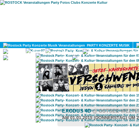
HOME
MAGAZIN
PARTY KONZERTE MUSIK
KULTUR
GAY
DIV
EXODUS 4D
@ OSTSEE-WELTE
AM 01.01.2015 (DONNERSTAG) UM 2