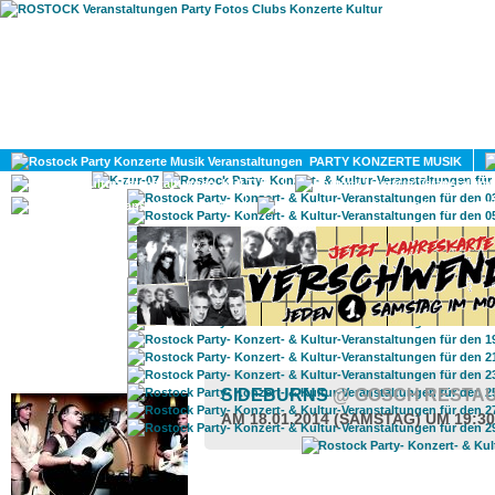
HOME
MAGAZIN
PARTY KONZERTE MUSIK
KULTUR
GAY
DIV
ROSTOCK TAGESTIPP
SIDEBURNS
@ GOSCH RESTA
AM 18.01.2014 (SAMSTAG) UM 19:3