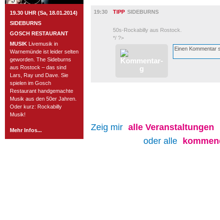
MUSIK
19:30
TIPP
SIDEBURNS
19.30 UHR (Sa, 18.01.2014)
SIDEBURNS
50s-Rockabilly aus Rostock.
GOSCH RESTAURANT
*/ ?>
MUSIK
Livemusik in
Warnemünde ist leider selten
geworden. The Sideburns
aus Rostock – das sind
Lars, Ray und Dave. Sie
spielen im Gosch
Restaurant handgemachte
Musik aus den 50er Jahren.
Oder kurz: Rockabilly
Musik!
Zeig mir
alle
Veranstaltungen
Mehr Infos...
oder alle
kommend