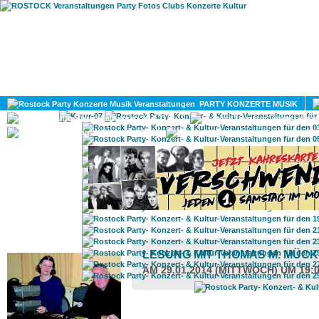
HOME
MAGAZIN
PARTY KONZERTE MUSIK
KULTUR
GAY
DIV
ROSTOCK TAGESTIPP
LESUNG MIT THOMAS M. MÜC
AM 29.01.2014 (MITTWOCH) UM 19: