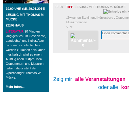
LITERATUR
19:00
TIPP
LESUNG MIT THOMAS M. MÜCKE
19.00 UHR (Mi, 29.01.2014)
LESUNG MIT THOMAS M.
„Zwischen Stettin und Königsberg : Ostpomm
MÜCKE
Musikromanze
ZEUGHAUS
*/ ?>
LITERATUR
90 Minuten
lang geht es um Geschichte,
Landschaft und Kultur. Aber
nicht nur exzellente Dias
werden zu sehen sein, auch
musikalisch wird es einen
Ausflug nach Ostpreußen,
Ostpommern und Masuren
geben, dafür steht der
Opernsänger Thomas W.
Mücke.
Zeig mir
alle
Veranstaltungen
oder alle
ko
Mehr Infos...