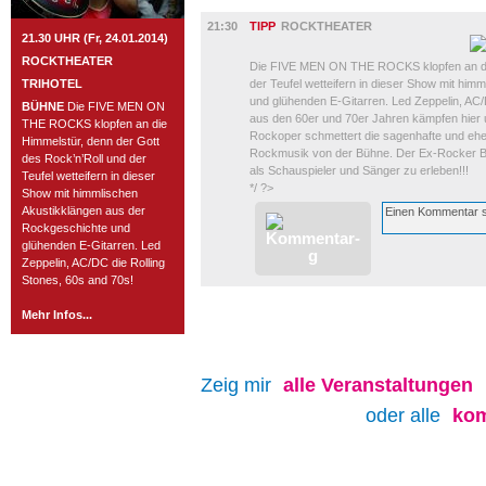
BÜHNE
21:30
TIPP
ROCKTHEATER
21.30 UHR (Fr, 24.01.2014)
ROCKTHEATER
Die FIVE MEN ON THE ROCKS klopfen an die 
TRIHOTEL
der Teufel wetteifern in dieser Show mit hi
und glühenden E-Gitarren. Led Zeppelin, AC/
BÜHNE
Die FIVE MEN ON
aus den 60er und 70er Jahren kämpfen hier 
THE ROCKS klopfen an die
Rockoper schmettert die sagenhafte und eh
Himmelstür, denn der Gott
Rockmusik von der Bühne. Der Ex-Rocker Be
des Rock’n’Roll und der
als Schauspieler und Sänger zu erleben!!!
Teufel wetteifern in dieser
*/ ?>
Show mit himmlischen
Akustikklängen aus der
Rockgeschichte und
glühenden E-Gitarren. Led
Zeppelin, AC/DC die Rolling
Stones, 60s and 70s!
Mehr Infos...
Zeig mir
alle
Veranstaltungen
oder alle
kom