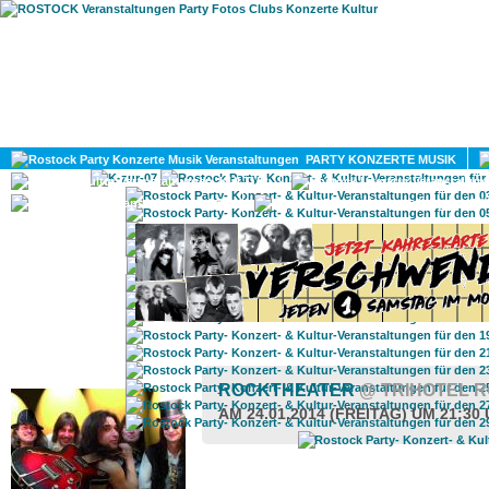
HOME
MAGAZIN
PARTY KONZERTE MUSIK
KULTUR
GAY
DIV
ROSTOCK TAGESTIPP
ROCKTHEATER
@ TRIHOTEL 
AM 24.01.2014 (FREITAG) UM 21:30