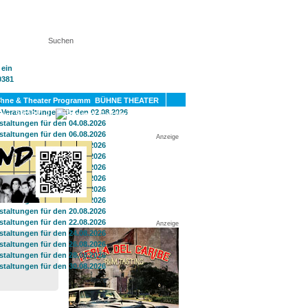
KT
BÜHNE THEATER
SPORT
GAY
Anzeige
Anzeige