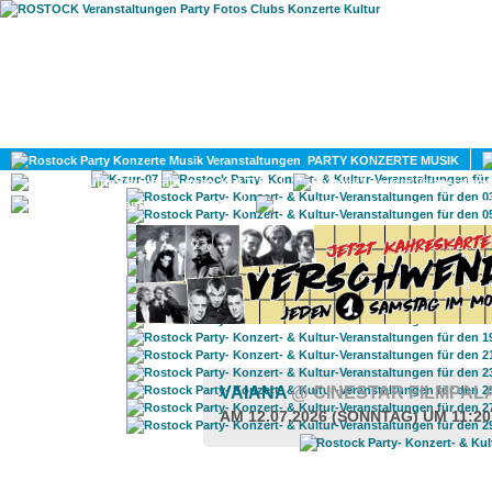
HOME
MAGAZIN
PARTY KONZERTE MUSIK
KULTUR
GAY
DIV
VAIANA
@ CINESTAR FILMPAL
AM 12.07.2026 (SONNTAG) UM 11:2