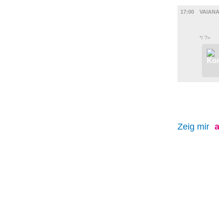
FILM
17:00
VAIAN
*/ ?>
Zeig mir
a