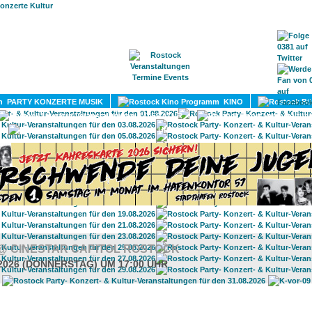
HOME
MAGAZIN
TERMINE
ADRESSEN
KONTA
PARTY KONZERTE MUSIK
KINO
LITERATUR
UMLAND
@ CINESTAR CAPITOL ROSTOCK
.2026 (DONNERSTAG) UM 17:00 UHR