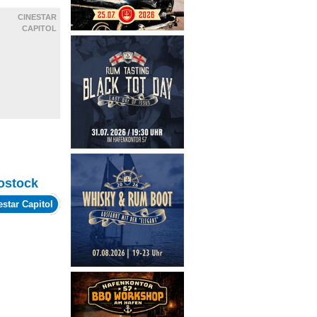
CINESTAR
CAPITOL
ostock
estar Capitol