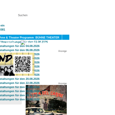
KT
BÜHNE THEATER
SPORT
GAY
Anzeige
Anzeige