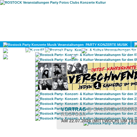
HOME
MAGAZIN
PARTY KONZERTE MUSIK
KULTUR
GAY
DIV
VORTRAG
@ GALERIE AMBERG
ROSTOCK
AM 22.07.2026 (MITTWOCH) UM 18: