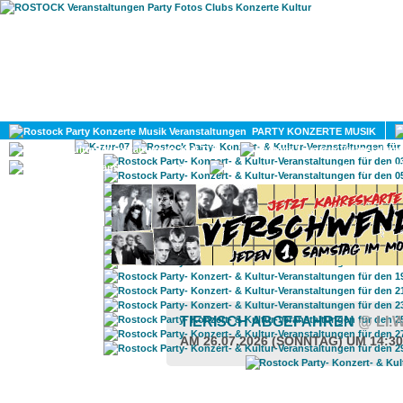
HOME
MAGAZIN
PARTY KONZERTE MUSIK
KULTUR
GAY
DIV
TIERISCH ABGEFAHREN
@ LI
AM 26.07.2026 (SONNTAG) UM 14:3