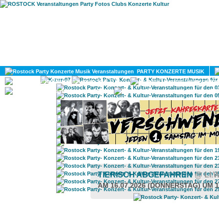
HOME
MAGAZIN
PARTY KONZERTE MUSIK
KULTUR
GAY
DIV
TIERISCH ABGEFAHREN
@ LI
AM 16.07.2026 (DONNERSTAG) UM 1