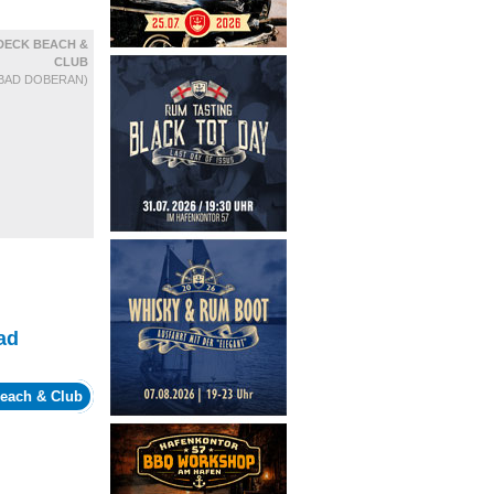
DECK BEACH &
CLUB
BAD DOBERAN)
ad
each & Club