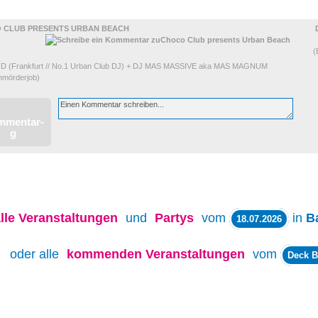
 CLUB PRESENTS URBAN BEACH
(
D (Frankfurt // No.1 Urban Club DJ) + DJ MAS MASSIVE aka MAS MAGNUM
inmörderjob)
lle
Veranstaltungen
und
Partys
vom
in
B
18.07.2026
oder alle
kommenden Veranstaltungen
vom
Deck B