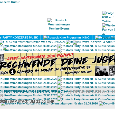
HOME
MAGAZIN
TERMINE
ADRESSEN
KONTA
PARTY KONZERTE MUSIK
KINO
LITERATUR
UMLAND
CLUB PRESENTS URBAN BEACH
@ DECK BEACH & CL
AN
.2026 (SAMSTAG) UM 21:00 UHR