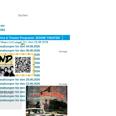
KT
BÜHNE THEATER
SPORT
GAY
Anzeige
Anzeige
UB BAD