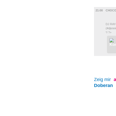
UMLAND
21:00
CHOCO
DJ RAY-
(#djiste
*/ ?>
Zeig mir
a
Doberan