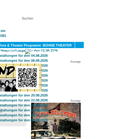
KT
BÜHNE THEATER
SPORT
GAY
Anzeige
Anzeige
N