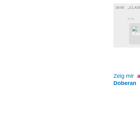
UMLAND
19:00
„CLAUD
*/ ?>
Zeig mir
a
Doberan