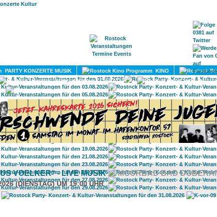
HOME
MAGAZIN
TERMINE
ADRESSEN
KONTA
PARTY KONZERTE MUSIK
KINO
LITERATUR
UMLAND
US VOELKER“ - LIVE MUSIK
@ MOORBAD BAD DOBERA
2026 (DIENSTAG) UM 19:00 UHR