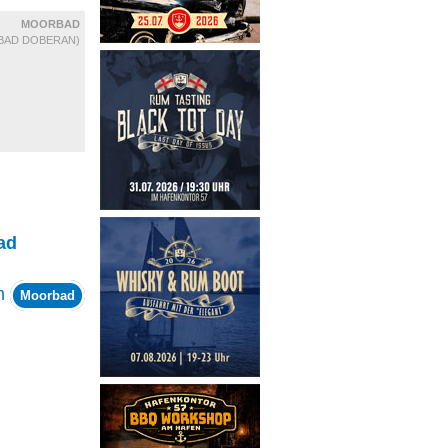
MOORBAD
BAD DOBERAN)
ad
m
Moorbad