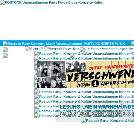
HOME
MAGAZIN
PARTY KONZERTE MUSIK
KULTUR
GAY
DIV
LESUNG: „MEIN WARNEMÜND
AM 12.07.2026 (SONNTAG) UM 20:0