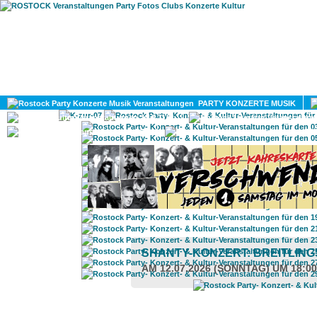
HOME
MAGAZIN
PARTY KONZERTE MUSIK
KULTUR
GAY
DIV
SHANTY-KONZERT: BREITLIN
AM 12.07.2026 (SONNTAG) UM 18:0