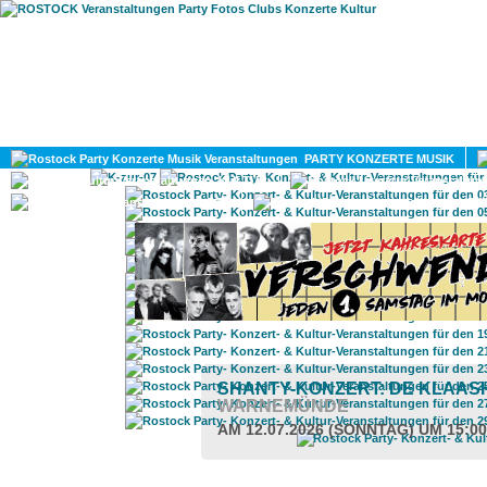
HOME
MAGAZIN
PARTY KONZERTE MUSIK
KULTUR
GAY
DIV
SHANTY-KONZERT: DE KLAA
WARNEMÜNDE
AM 12.07.2026 (SONNTAG) UM 15:0